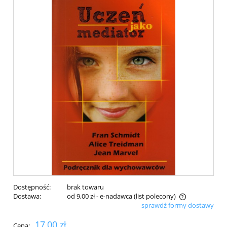
Dostępność:
brak towaru
Dostawa:
od 9,00 zł
- e-nadawca (list polecony)
sprawdź formy dostawy
Cena nie zawiera ewentualnych kosztów płatności
17,00 zł
Cena: