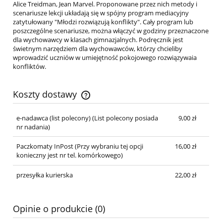
Alice Treidman, Jean Marvel. Proponowane przez nich metody i
scenariusze lekcji układają się w spójny program mediacyjny
zatytułowany "Młodzi rozwiązują konflikty". Cały program lub
poszczególne scenariusze, można włączyć w godziny przeznaczone
dla wychowawcy w klasach gimnazjalnych. Podręcznik jest
świetnym narzędziem dla wychowawców, którzy chcieliby
wprowadzić uczniów w umiejętność pokojowego rozwiązywaia
konfliktów.
Koszty dostawy
Cena nie zawiera ewentualnych kosztów płatności
e-nadawca (list polecony)
(List polecony posiada
9,00 zł
nr nadania)
Paczkomaty InPost
(Przy wybraniu tej opcji
16,00 zł
konieczny jest nr tel. komórkowego)
przesyłka kurierska
22,00 zł
Opinie o produkcie (0)