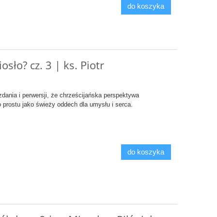
do koszyka
osło? cz. 3 | ks. Piotr
dania i perwersji, że chrześcijańska perspektywa
o prostu jako świeży oddech dla umysłu i serca.
do koszyka