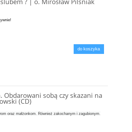
 ślubem ? | o. Mirosław Pilśniak
tywnie!
do koszyka
. Obdarowani sobą czy skazani na
kowski (CD)
rom oraz małżonkom. Również zakochanym i zagubionym.