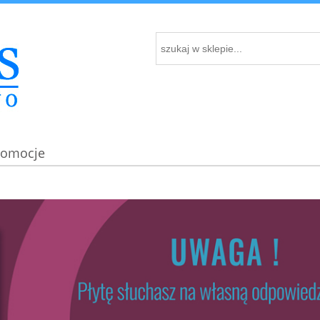
romocje