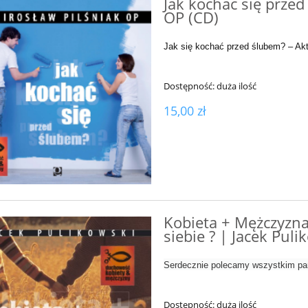
Jak kochać się przed
OP (CD)
Jak się kochać przed ślubem? – Ak
Dostępność:
duża ilość
15,00 zł
Kobieta + Mężczyzna
siebie ? | Jacek Puli
Serdecznie polecamy wszystkim pa
Dostępność:
duża ilość