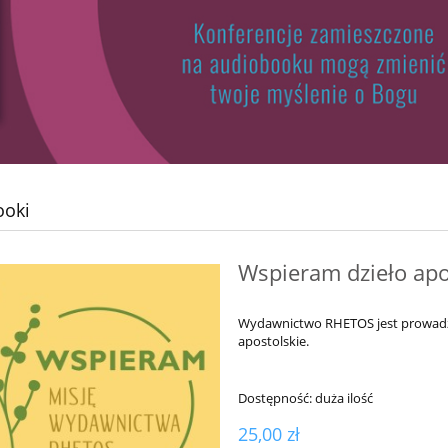
ooki
Wspieram dzieło apo
Wydawnictwo RHETOS jest prowadzo
apostolskie.
Dostępność:
duża ilość
25,00 zł