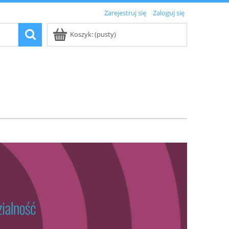
Zarejestruj się
Zaloguj się
Koszyk:
(pusty)