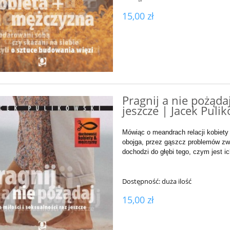
15,00 zł
Pragnij a nie pożądaj
jeszcze | Jacek Puli
Mówiąc o meandrach relacji kobiet
obojga, przez gąszcz problemów zw
dochodzi do głębi tego, czym jest i
Dostępność:
duża ilość
15,00 zł