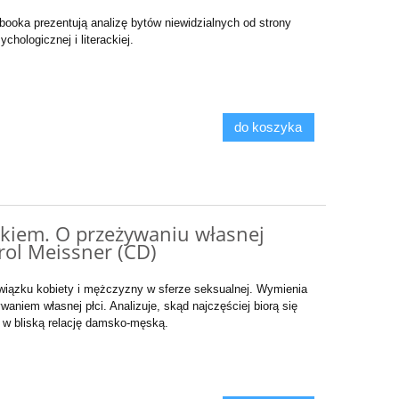
booka prezentują analizę bytów niewidzialnych od strony
ychologicznej i literackiej.
do koszyka
ękiem. O przeżywaniu własnej
rol Meissner (CD)
wiązku kobiety i mężczyzny w sferze seksualnej. Wymienia
aniem własnej płci. Analizuje, skąd najczęściej biorą się
 w bliską relację damsko-męską.