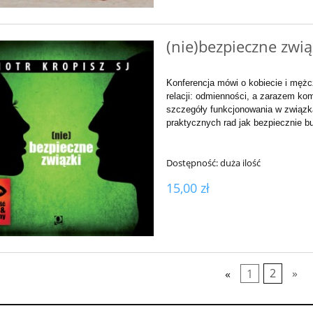
(nie)bezpieczne związ
Konferencja mówi o kobiecie i mężc
relacji: odmienności, a zarazem kom
szczegóły funkcjonowania w związk
praktycznych rad jak bezpiecznie 
Dostępność:
duża ilość
15,00 zł
«
1
2
»