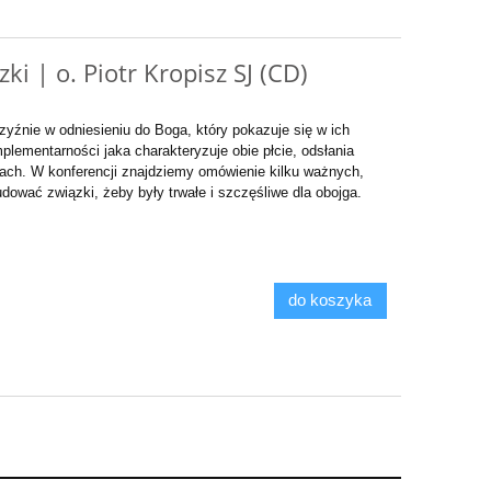
ki | o. Piotr Kropisz SJ (CD)
zyźnie w odniesieniu do Boga, który pokazuje się w ich
plementarności jaka charakteryzuje obie płcie,
odsłania
ach. W konferencji znajdziemy omówienie kilku ważnych,
budować związki,
żeby były trwałe i szczęśliwe dla obojga.
do koszyka