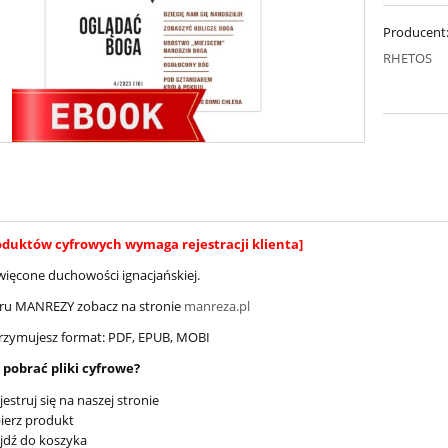
Producent
RHETOS
oduktów cyfrowych wymaga rejestracji klienta]
ięcone duchowości ignacjańskiej.
ru MANREZY zobacz na stronie
manreza.pl
rzymujesz format: PDF, EPUB, MOBI
i pobrać pliki cyfrowe?
jestruj się na naszej stronie
ierz produkt
jdź do koszyka