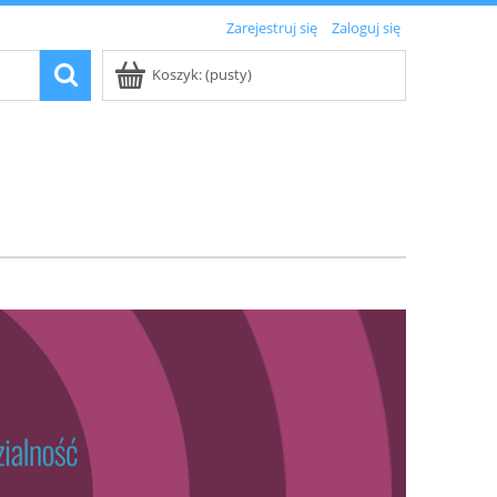
Zarejestruj się
Zaloguj się
Koszyk:
(pusty)