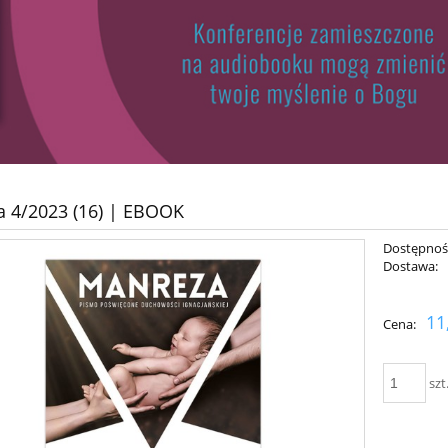
 4/2023 (16) | EBOOK
Dostępnoś
Dostawa:
Cena nie zawiera ewent
11
Cena:
płatności
szt