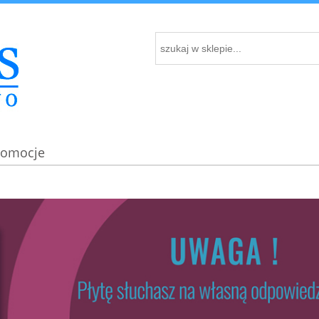
romocje