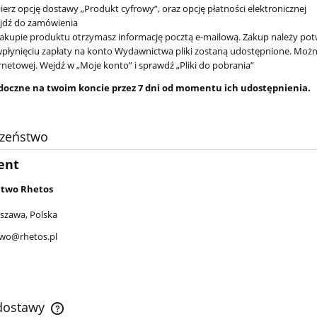
erz opcję dostawy „Produkt cyfrowy”, oraz opcję płatności elektronicznej
jdź do zamówienia
akupie produktu otrzymasz informację pocztą e-mailową. Zakup należy potw
płynięciu zapłaty na konto Wydawnictwa pliki zostaną udostępnione. Można 
rnetowej. Wejdź w „Moje konto” i sprawdź „Pliki do pobrania”
widoczne na twoim koncie przez 7 dni od momentu ich udostępnienia.
czeństwo
ent
two Rhetos
szawa, Polska
wo@rhetos.pl
 dostawy