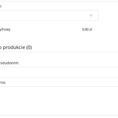
i:
Cena nie zawiera ewentualnych kosztów
płatności
yfrowy
0,00 zł
o produkcie (0)
pseudonim:
nia: