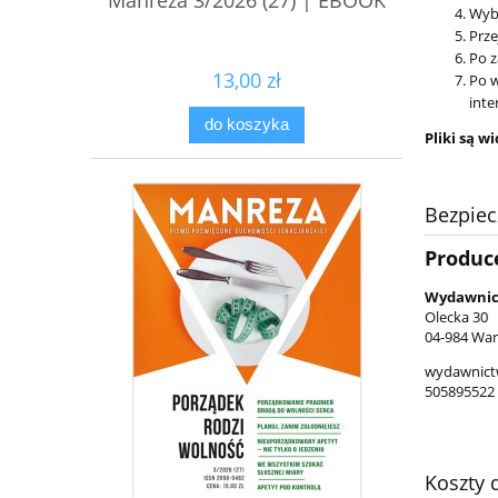
Manreza 3/2026 (27) | EBOOK
Wybi
Prze
Po z
13,00 zł
Po w
inte
do koszyka
Pliki są 
Bezpie
Produc
Wydawnic
Olecka 30
04-984 War
wydawnict
505895522
Koszty