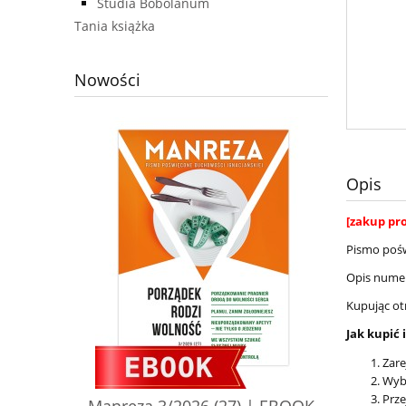
Studia Bobolanum
Tania książka
Nowości
Opis
[zakup pr
Pismo pośw
Opis nume
Kupując ot
Jak kupić 
Zare
Wyb
Prze