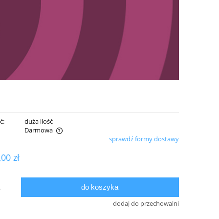
ć:
duża ilość
Darmowa
sprawdź formy dostawy
ualnych kosztów
,00 zł
do koszyka
.
dodaj do przechowalni