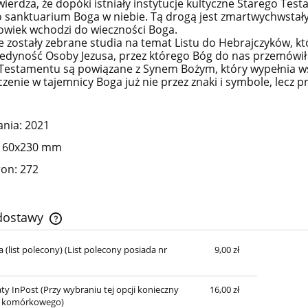
wierdza, że dopóki istniały instytucje kultyczne Starego Tes
 sanktuarium Boga w niebie. Tą drogą jest zmartwychwstały 
łowiek wchodzi do wieczności Boga.
e zostały zebrane studia na temat Listu do Hebrajczyków, kt
jedyność Osoby Jezusa, przez którego Bóg do nas przemówił 
Testamentu są powiązane z Synem Bożym, który wypełnia ws
czenie w tajemnicy Boga już nie przez znaki i symbole, lecz p
nia: 2021
 160x230 mm
ron: 272
 dostawy
 (list polecony)
(List polecony posiada nr
9,00 zł
Cena nie zawiera ewentualnych kosztów
płatności
ty InPost
(Przy wybraniu tej opcji konieczny
16,00 zł
el. komórkowego)