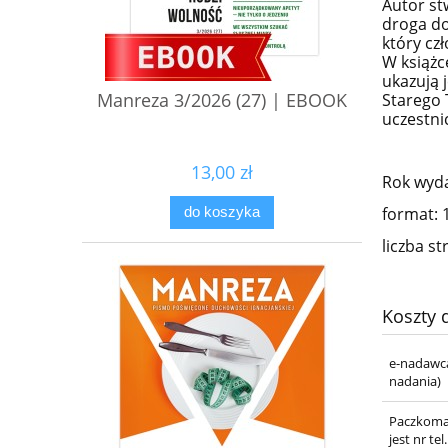
Autor st
droga do
który cz
W książc
ukazują 
Manreza 3/2026 (27) | EBOOK
Starego 
uczestni
13,00 zł
Rok wyda
format:
do koszyka
liczba st
Koszty
e-nadawca
nadania)
Paczkoma
jest nr t