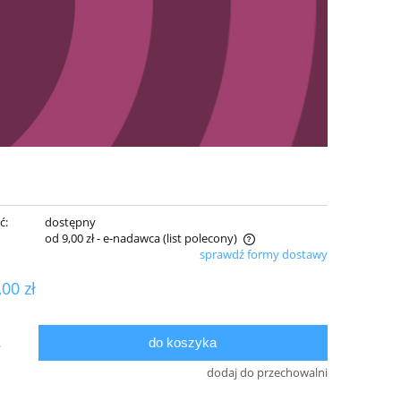
ć:
dostępny
od 9,00 zł
- e-nadawca (list polecony)
sprawdź formy dostawy
Cena nie zawiera ewentualnych kosztów
,00 zł
płatności
do koszyka
.
dodaj do przechowalni