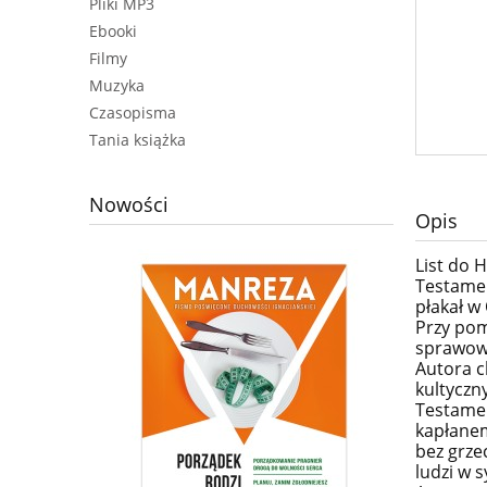
Pliki MP3
Ebooki
Filmy
Muzyka
Czasopisma
Tania książka
Nowości
Opis
List do 
Testamen
płakał w
Przy pom
sprawowa
Autora c
kultyczn
Testamen
kapłanem
bez grze
ludzi w s