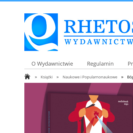
O Wydawnictwie
Regulamin
P
»
»
»
Książki
Naukowe i Popularnonaukowe
Bóg