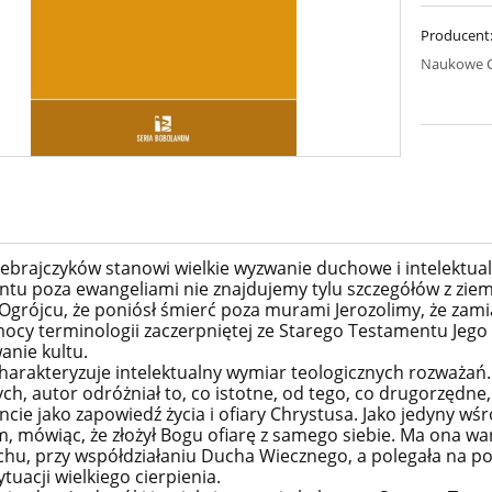
Producent
Naukowe C
Hebrajczyków stanowi wielkie wyzwanie duchowe i intelektua
tu poza ewangeliami nie znajdujemy tylu szczegółów z ziem
 Ogrójcu, że poniósł śmierć poza murami Jerozolimy, że zami
ocy terminologii zaczerpniętej ze Starego Testamentu Jeg
nie kultu.
harakteryzuje intelektualny wymiar teologicznych rozważań.
ych, autor odróżniał to, co istotne, od tego, co drugorzędn
cie jako zapowiedź życia i ofiary Chrystusa. Jako jedyny 
, mówiąc, że złożył Bogu ofiarę z samego siebie. Ma ona war
chu, przy współdziałaniu Ducha Wiecznego, a polegała na p
ytuacji wielkiego cierpienia.