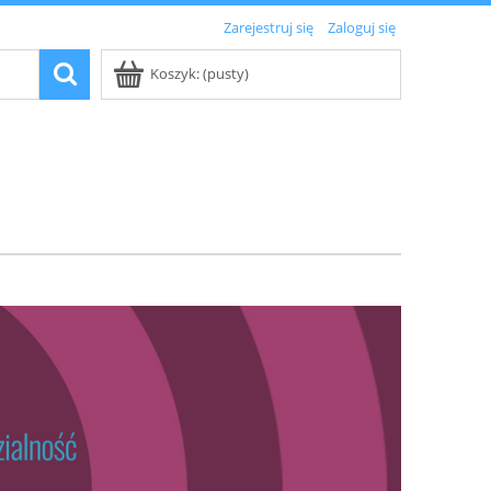
Zarejestruj się
Zaloguj się
Koszyk:
(pusty)