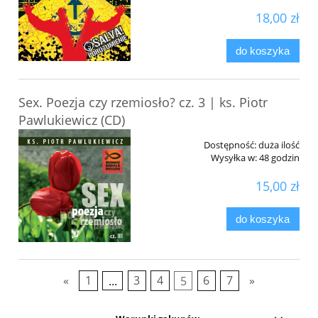
18,00 zł
do koszyka
Sex. Poezja czy rzemiosło? cz. 3 | ks. Piotr
Pawlukiewicz (CD)
Dostępność:
duża ilość
Wysyłka w:
48 godzin
15,00 zł
do koszyka
«
1
...
3
4
5
6
7
»