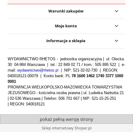
Warunki zakupów
Moje konto
Informacje o sklepie
WYDAWNICTWO RHETOS - jednostka organizacyjna | ul. Olecka
30 04-984 Warszawa | tel.: 22 849 02 71 / kom.: 505 895 522 | e-
mail:
wydawnictwo@rhetos.p
l
| NIP: 521-32-02-730 | REGON:
040018121-00079 |
Konto bank: PL
78 1600 1462 1740 3377 1000
0001
PROWINCJA WIELKOPOLSKO-MAZOWIECKA TOWARZYSTWA
JEZUSOWEGO - kościelna osoba prawna | ul. Ludwika Narbutta 21
| 02-536 Warszawa | Telefon: 506 701 667 | NIP: 521-15-25-251
| REGON: 040018121
pokaż pełną wersję strony
Sklep internetowy Shoper.pl