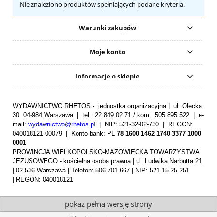
Nie znaleziono produktów spełniających podane kryteria.
Warunki zakupów
Moje konto
Informacje o sklepie
WYDAWNICTWO RHETOS - jednostka organizacyjna | ul. Olecka
30 04-984 Warszawa | tel.: 22 849 02 71 / kom.: 505 895 522 | e-
mail:
wydawnictwo@rhetos.p
l
| NIP: 521-32-02-730 | REGON:
040018121-00079 |
Konto bank: PL
78 1600 1462 1740 3377 1000
0001
PROWINCJA WIELKOPOLSKO-MAZOWIECKA TOWARZYSTWA
JEZUSOWEGO - kościelna osoba prawna | ul. Ludwika Narbutta 21
| 02-536 Warszawa | Telefon: 506 701 667 | NIP: 521-15-25-251
| REGON: 040018121
pokaż pełną wersję strony