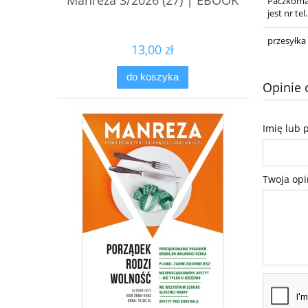
Manreza 3/2026 (27) | EBOOK
Paczkoma
jest nr t
przesyłka
13,00 zł
do koszyka
Opinie 
Imię lub 
Twoja opi