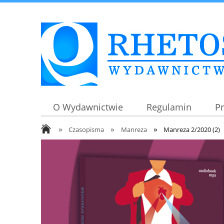
O Wydawnictwie
Regulamin
P
»
»
»
Czasopisma
Manreza
Manreza 2/2020 (2)