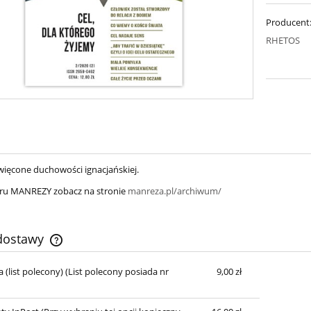
Producent
RHETOS
ięcone duchowości ignacjańskiej.
ru MANREZY zobacz na stronie
manreza.pl/archiwum/
 dostawy
 (list polecony)
(List polecony posiada nr
9,00 zł
Cena nie zawiera ewentualnych kosztów
płatności