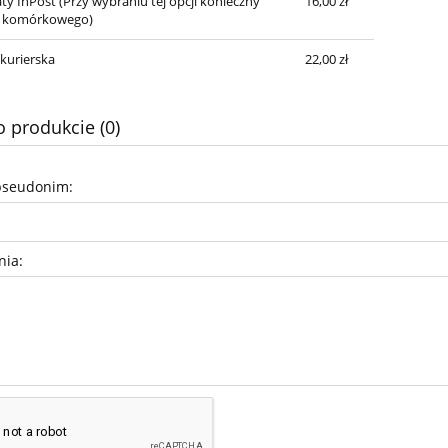
ty InPost
(Przy wybraniu tej opcji konieczny
16,00 zł
el. komórkowego)
 kurierska
22,00 zł
o produkcie (0)
pseudonim:
nia: