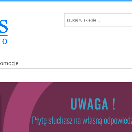
romocje