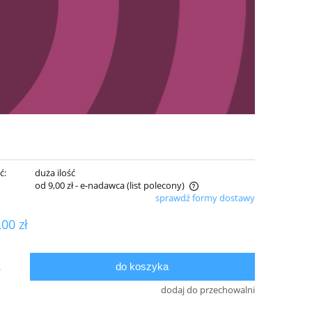
ć:
duża ilość
od 9,00 zł
- e-nadawca (list polecony)
sprawdź formy dostawy
Cena nie zawiera ewentualnych kosztów
,00 zł
płatności
do koszyka
.
dodaj do przechowalni