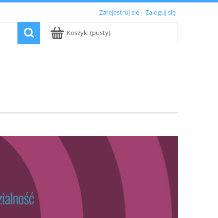
Zarejestruj się
Zaloguj się
Koszyk:
(pusty)