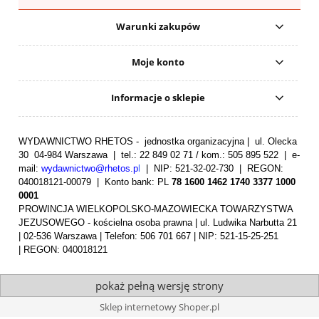
Warunki zakupów
Moje konto
Informacje o sklepie
WYDAWNICTWO RHETOS - jednostka organizacyjna | ul. Olecka
30 04-984 Warszawa | tel.: 22 849 02 71 / kom.: 505 895 522 | e-
mail:
wydawnictwo@rhetos.p
l
| NIP: 521-32-02-730 | REGON:
040018121-00079 |
Konto bank: PL
78 1600 1462 1740 3377 1000
0001
PROWINCJA WIELKOPOLSKO-MAZOWIECKA TOWARZYSTWA
JEZUSOWEGO - kościelna osoba prawna | ul. Ludwika Narbutta 21
| 02-536 Warszawa | Telefon: 506 701 667 | NIP: 521-15-25-251
| REGON: 040018121
pokaż pełną wersję strony
Sklep internetowy Shoper.pl