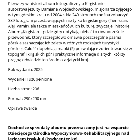
Pierwszy w historii album fotograficzny o Kirgistanie,
autorstwa jezuity Damiana Wojciechowskiego, misjonarza żyjącego
w tym górskim kraju od 2004 r. Na 240 stronach można zobaczyć
389 fotografii przestawiających nie tylko kirgiskie góry (Tien-szan,
Ałaj, Pamir), ale także mieszkańców, ich kulturę, zwyczaje i historię.
Album „Kirgistan – gdzie góry dotykają nieba” to równocześnie
przewodnik, który szczegółowo omawia poszczególne pasma
górskie zaznaczając ich zalety w różnych rodzajach turystyki
górskiej. Całość dopełniają mapki (5) pozwalające zorientować się w
topografii kirgiskich gór i praktyczne informacje dla tych, którzy
pragną odwiedzić ten średnio-azjatycki kraj.
Rok wydania: 2025
Wydanie II uzupełnione
Liczba stron: 296
Format: 290x290 mm
Oprawa twarda
Dochód ze sprzedaży albumu przeznaczony jest na wsparcie
Dziecięcego Ośrodka Wypoczynkowo-Rehabilitacyjnego nad
jeziorem Issyk-kul (issykcenter.kg).