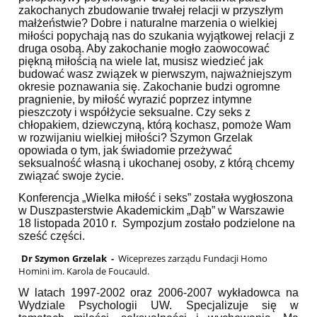
zakochanych zbudowanie trwałej relacji w przyszłym
małżeństwie? Dobre i naturalne marzenia o wielkiej
miłości popychają nas do szukania wyjątkowej relacji z
druga osobą. Aby zakochanie mogło zaowocować
piękną miłością na wiele lat, musisz wiedzieć jak
budować wasz związek w pierwszym, najważniejszym
okresie poznawania się. Zakochanie budzi ogromne
pragnienie, by miłość wyrazić poprzez intymne
pieszczoty i współżycie seksualne. Czy seks z
chłopakiem, dziewczyną, którą kochasz, pomoże Wam
w rozwijaniu wielkiej miłości? Szymon Grzelak
opowiada o tym, jak świadomie przeżywać
seksualność własną i ukochanej osoby, z którą chcemy
związać swoje życie.
Konferencja „Wielka miłość i seks” została wygłoszona
w Duszpasterstwie Akademickim „Dąb” w Warszawie
18 listopada 2010 r. Sympozjum zostało podzielone na
sześć części.
Dr Szymon Grzelak -
Wiceprezes zarządu Fundacji Homo
Homini im. Karola de Foucauld.
W latach 1997-2002 oraz 2006-2007 wykładowca na
Wydziale Psychologii UW. Specjalizuje się w