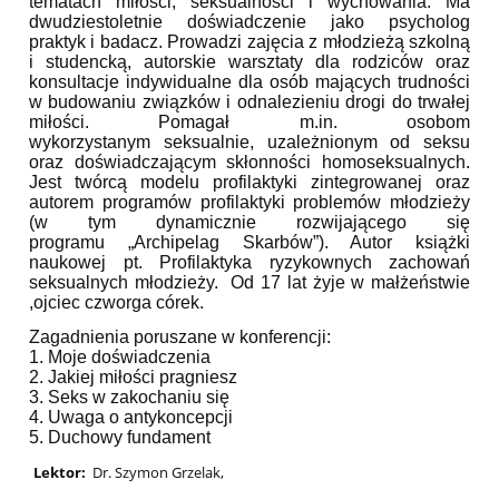
tematach miłości, seksualności i wychowania. Ma
dwudziestoletnie doświadczenie jako psycholog
praktyk i badacz. Prowadzi zajęcia z młodzieżą szkolną
i studencką, autorskie warsztaty dla rodziców oraz
konsultacje indywidualne dla osób mających trudności
w budowaniu związków i odnalezieniu drogi do trwałej
miłości. Pomagał m.in. osobom
wykorzystanym seksualnie, uzależnionym od seksu
oraz doświadczającym skłonności homoseksualnych.
Jest twórcą modelu profilaktyki zintegrowanej oraz
autorem programów profilaktyki problemów młodzieży
(w tym dynamicznie rozwijającego się
programu „Archipelag Skarbów”). Autor książki
naukowej pt. Profilaktyka ryzykownych zachowań
seksualnych młodzieży. Od 17 lat żyje w małżeństwie
,ojciec czworga córek.
Zagadnienia poruszane w konferencji:
1. Moje doświadczenia
2. Jakiej miłości pragniesz
3. Seks w zakochaniu się
4. Uwaga o antykoncepcji
5. Duchowy fundament
Lektor:
Dr. Szymon Grzelak,