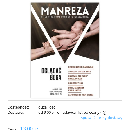
Dostępność:
duża ilość
Dostawa:
od 9,00 zł
- e-nadawca (list polecony)
sprawdź formy dostawy
Cena nie zawiera ewentualnych kosztów płatności
13,00 zł
Cena: