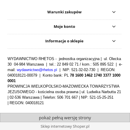
Warunki zakupów
Moje konto
Informacje o sklepie
WYDAWNICTWO RHETOS - jednostka organizacyjna | ul. Olecka
30 04-984 Warszawa | tel.: 22 849 02 71 / kom.: 505 895 522 | e-
mail:
wydawnictwo@rhetos.p
l
| NIP: 521-32-02-730 | REGON:
040018121-00079 |
Konto bank: PL
78 1600 1462 1740 3377 1000
0001
PROWINCJA WIELKOPOLSKO-MAZOWIECKA TOWARZYSTWA
JEZUSOWEGO - kościelna osoba prawna | ul. Ludwika Narbutta 21
| 02-536 Warszawa | Telefon: 506 701 667 | NIP: 521-15-25-251
| REGON: 040018121
pokaż pełną wersję strony
Sklep internetowy Shoper.pl