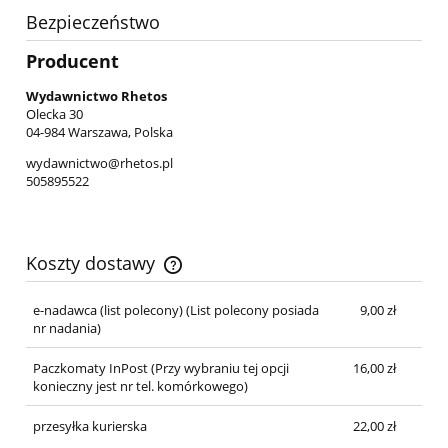
Bezpieczeństwo
Producent
Wydawnictwo Rhetos
Olecka 30
04-984 Warszawa, Polska
wydawnictwo@rhetos.pl
505895522
Koszty dostawy
Cena nie zawiera ewentualnych kosztów płatności
e-nadawca (list polecony)
(List polecony posiada
9,00 zł
nr nadania)
Paczkomaty InPost
(Przy wybraniu tej opcji
16,00 zł
konieczny jest nr tel. komórkowego)
przesyłka kurierska
22,00 zł