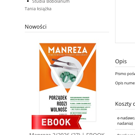
Studia Bobolanum
Tania książka
Nowości
Opis
Pismo pośw
Opis nume
Koszty
e-nadawca
nadania)