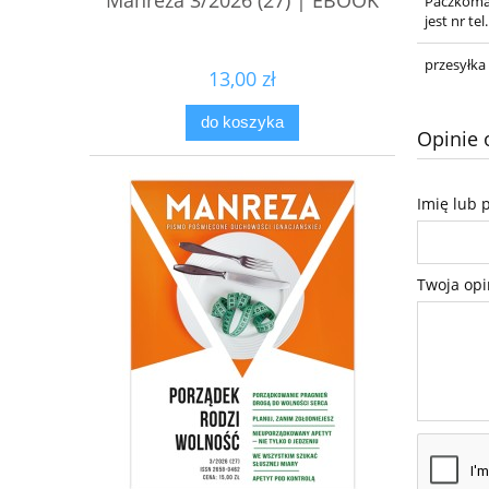
Manreza 3/2026 (27) | EBOOK
Paczkoma
jest nr t
przesyłka
13,00 zł
do koszyka
Opinie 
Imię lub 
Twoja opi