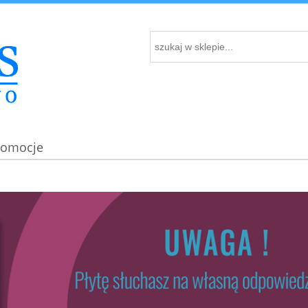
romocje