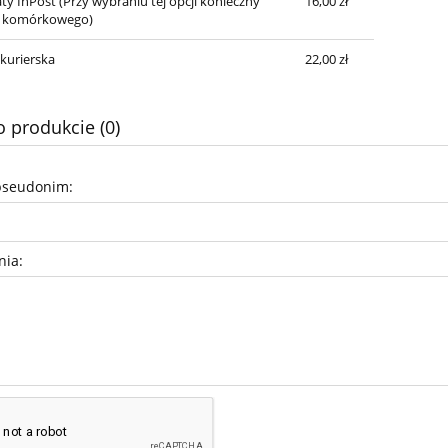
ty InPost
(Przy wybraniu tej opcji konieczny
16,00 zł
el. komórkowego)
 kurierska
22,00 zł
o produkcie (0)
pseudonim:
nia: