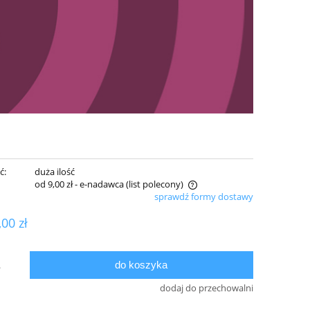
ć:
duża ilość
od 9,00 zł
- e-nadawca (list polecony)
sprawdź formy dostawy
Cena nie zawiera ewentualnych kosztów
,00 zł
płatności
do koszyka
.
dodaj do przechowalni