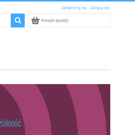
Zarejestruj się
Zaloguj się
Koszyk:
(pusty)