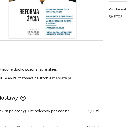
Producent
RHETOS
ięcone duchowości ignacjańskiej.
ru MANREZY zobacz na stronie
manreza.pl
 dostawy
 (list polecony)
(List polecony posiada nr
9,00 zł
Cena nie zawiera ewentualnych kosztów
płatności