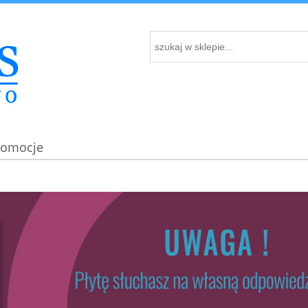
romocje