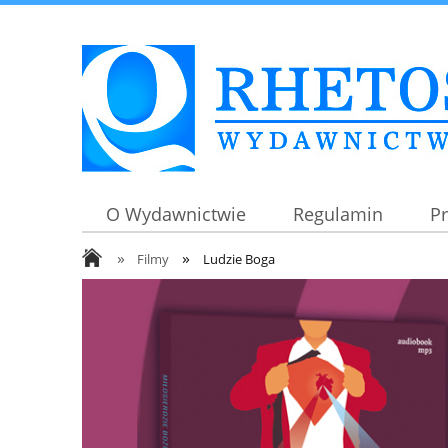
O Wydawnictwie
Regulamin
P
»
»
Filmy
Ludzie Boga