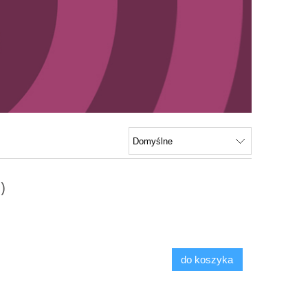
)
do koszyka