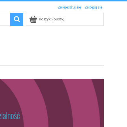
Zarejestruj się
Zaloguj się
Koszyk:
(pusty)